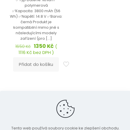
polymerová
✅Kapacita: 3800 mAh (56
Wh) ✅Napětí: 14.8 V ✅Barva:
černá Produkt je
kompatibilní mimo jiné s
následujícími modely
zařízení (pro
[…]
Původní
Aktuální
1350
Kč
(
1650
Kč
cena
cena
1116
Kč
bez DPH )
byla:
je:
1650 Kč.
1350 Kč.
Přidat do košíku
© 2024 Eshop.OpravaPocitacu.cz
Kontakt
Reklamace a vrácení
Můj účet
Tento web používá soubory cookie ke zlepšení obchodu.