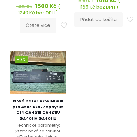
1410
Kč
(
1690
Kč
Původní
Aktuální
cena
cena
1500
Kč
(
1680
Kč
1165
Kč
bez DPH )
cena
cena
byla:
je:
1240
Kč
bez DPH )
byla:
je:
1690 Kč.
1410 Kč.
Přidat do košíku
1680 Kč.
1500 Kč.
Čtěte více
-18%
Nová baterie C41N1908
pro Asus ROG Zephyrus
G14 GA401II GA401IV
GA401IH GA401IU
Technické parametry:
✅Stav: nová se zárukou
✅Typ baterie: lithium-