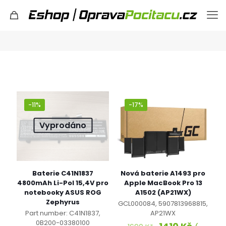
-11%
-17%
Vyprodáno
Baterie C41N1837
Nová baterie A1493 pro
4800mAh Li-Pol 15,4V pro
Apple MacBook Pro 13
notebooky ASUS ROG
A1502 (AP21WX)
Zephyrus
GCL000084, 5907813968815,
Part number: C41N1837,
AP21WX
0B200-03380100
Původní
Aktuáln