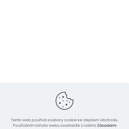
© 2024 Eshop.OpravaPocitacu.cz
Tento web používá soubory cookie ke zlepšení obchodu.
Kontakt
Reklamace a vrácení
Můj účet
Používáním tohoto webu souhlasíte s našimi
Zásadami
Pokladna
Košík