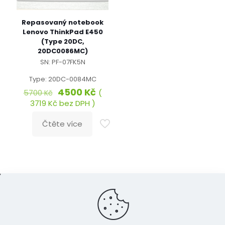
Repasovaný notebook
Lenovo ThinkPad E450
(Type 20DC,
20DC0086MC)
SN: PF-07FK5N
Type: 20DC-0084MC
Původní
Aktuální
4500
Kč
(
5700
Kč
cena
cena
3719
Kč
bez DPH )
byla:
je:
5700 Kč.
4500 Kč.
Čtěte více
© 2024 Eshop.OpravaPocitacu.cz