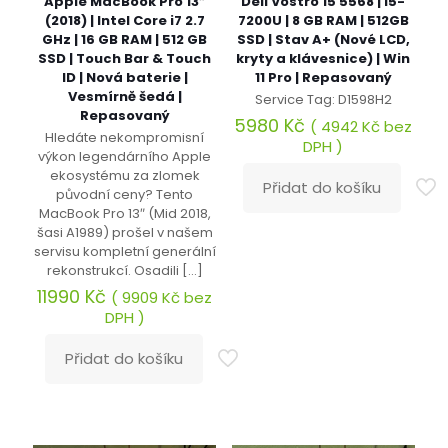
Apple MacBook Pro 13″
Dell Vostro 15 5568 | i5-
(2018) | Intel Core i7 2.7
7200U | 8 GB RAM | 512GB
GHz | 16 GB RAM | 512 GB
SSD | Stav A+ (Nové LCD,
SSD | Touch Bar & Touch
kryty a klávesnice) | Win
ID | Nová baterie |
11 Pro | Repasovaný
Vesmírně šedá |
Service Tag: D1598H2
Repasovaný
5980
Kč
(
4942
Kč
bez
Hledáte nekompromisní
DPH )
výkon legendárního Apple
ekosystému za zlomek
Přidat do košíku
původní ceny? Tento
MacBook Pro 13″ (Mid 2018,
šasi A1989) prošel v našem
servisu kompletní generální
rekonstrukcí. Osadili
[…]
11990
Kč
(
9909
Kč
bez
DPH )
Přidat do košíku