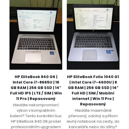
HP EliteBook 840 G6 |
HP EliteBook Folio 1040 G1
Intel Core i7-8665U | 16
| Intel Core i7-4600U | 8
GB RAM | 256 GB SSD | 14″
GB RAM | 256 GB SSD | 14″
Full HD IPS | LTE / SIM | Win
Full HD | SIM / Mobilní
11 Pro | Repasovaný
internet | Win 11 Pro |
Repasovaný
Hledáte nekompromisní
výkon v kompaktním
Hledáte maximálně
balení? Tento konkrétní kus
přenosný, odolný a přitom
HP EliteBook 840 G6 prošel
levný notebook na cesty, do
profesionálním upgradem
kanceláře nebo do dílny?