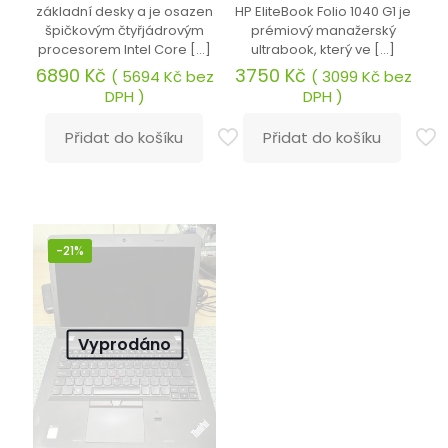
základní desky a je osazen
HP EliteBook Folio 1040 G1 je
špičkovým čtyřjádrovým
prémiový manažerský
procesorem Intel Core
[…]
ultrabook, který ve
[…]
6890
Kč
3750
Kč
(
5694
Kč
bez
(
3099
Kč
bez
DPH )
DPH )
Přidat do košíku
Přidat do košíku
-21%
Vyprodáno