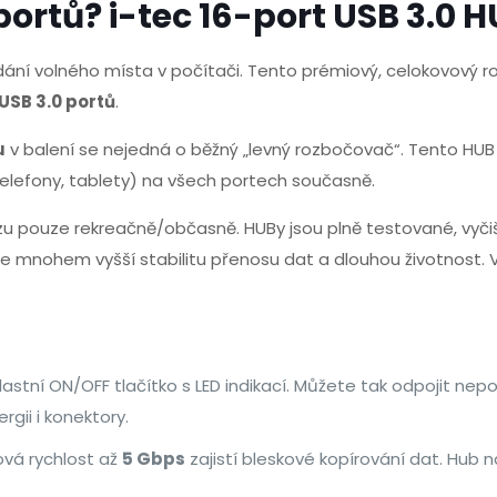
portů? i-tec 16-port USB 3.0 H
adaptér
|
ání volného místa v počítači. Tento prémiový, celokovový r
Kovový
USB 3.0 portů
.
množství
u
v balení se nejedná o běžný „levný rozbočovač“. Tento HUB j
 telefony, tablety) na všech portech současně.
vozu pouze rekreačně/občasně. HUBy jsou plně testované, vyči
e mnohem vyšší stabilitu přenosu dat a dlouhou životnost.
astní ON/OFF tlačítko s LED indikací. Můžete tak odpojit nep
rgii i konektory.
vá rychlost až
5 Gbps
zajistí bleskové kopírování dat. Hub n