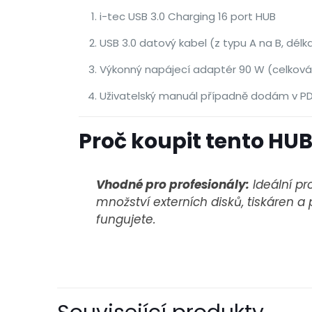
i-tec USB 3.0 Charging 16 port HUB
USB 3.0 datový kabel (z typu A na B, délk
Výkonný napájecí adaptér 90 W (celková
Uživatelský manuál případně dodám v P
Proč koupit tento HU
Vhodné pro profesionály:
Ideální pr
množství externích disků, tiskáren a
fungujete.