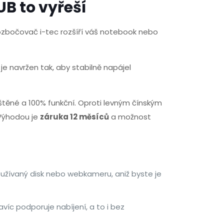
UB to vyřeší
ozbočovač i-tec rozšíří váš notebook nebo
e navržen tak, aby stabilně napájel
štěné a 100% funkční. Oproti levným čínským
 Výhodou je
záruka 12 měsíců
a možnost
oužívaný disk nebo webkameru, aniž byste je
avíc podporuje nabíjení, a to i bez