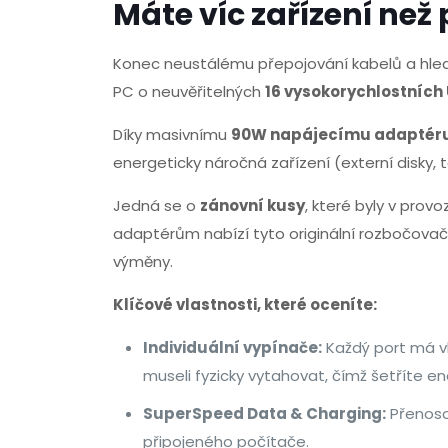
Máte víc zařízení než 
Konec neustálému přepojování kabelů a hled
PC o neuvěřitelných
16 vysokorychlostních 
Díky masivnímu
90W napájecímu adaptér
energeticky náročná zařízení (externí disky,
Jedná se o
zánovní kusy
, které byly v pro
adaptérům nabízí tyto originální rozbočovač
výměny.
Klíčové vlastnosti, které oceníte:
Individuální vypínače:
Každý port má vl
museli fyzicky vytahovat, čímž šetříte ene
SuperSpeed Data & Charging:
Přenoso
připojeného počítače.