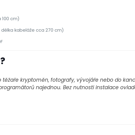
a 100 cm)
 délka kabeláže cca 270 cm)
DF
B?
o těžaře kryptoměn, fotografy, vývojáře nebo do kancel
 programátorů najednou. Bez nutnosti instalace ovlad