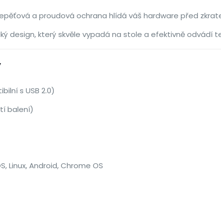
epěťová a proudová ochrana hlídá váš hardware před zkrat
ký design, který skvěle vypadá na stole a efektivně odvádí t
y
bilní s USB 2.0)
í balení)
, Linux, Android, Chrome OS