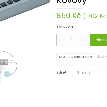
Kovový
850
Kč
(
702
Kč
3 skladem
i-
Přidat 
tec
USB
Kate
3.0
SKU:
U3CHARGEHUB16
Charging
HUB
Sdílet
16
port
+
90W
napájecí