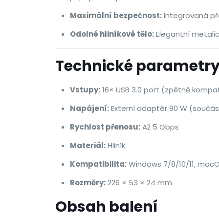
Maximální bezpečnost:
Integrovaná př
Odolné hliníkové tělo:
Elegantní metalic
Technické parametr
Vstupy:
16× USB 3.0 port (zpětně kompati
Napájení:
Externí adaptér 90 W (součást
Rychlost přenosu:
Až 5 Gbps
Materiál:
Hliník
Kompatibilita:
Windows 7/8/10/11, macOS
Rozměry:
226 × 53 × 24 mm
Obsah balení