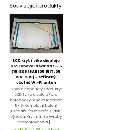
Související produkty
LCD kryt / víko displeje
pro Lenovo IdeaPad 5-15
(15IIL05 15ARE05 15ITL05
15ALC05) – stříbrný,
včetně Wi-Fi antén
Nový a nepoužitý zadní kryt
LCD (víko displeje) pro
notebooky Lenovo IdeaPad
5-15. Kompletní balení
usnadňující montáž. Hlavní
výhoda: Kryt má již z výroby
namontované a
[…]
925
Kč
(
764
Kč
bez