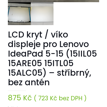
LCD kryt / víko
displeje pro Lenovo
IdeaPad 5-15 (15IIL05
15ARE05 15ITL05
15ALC05) – stříbrný,
bez antén
875
Kč
(
723
Kč
bez DPH )