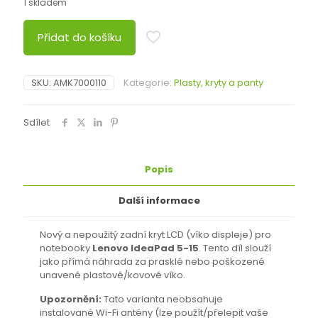
1 skladem
Přidat do košíku
SKU:
AMK7000110
Kategorie:
Plasty, kryty a panty
Sdílet
Popis
Další informace
Nový a nepoužitý zadní kryt LCD (víko displeje) pro
notebooky
Lenovo IdeaPad 5-15
. Tento díl slouží
jako přímá náhrada za prasklé nebo poškozené
unavené plastové/kovové víko.
Upozornění:
Tato varianta neobsahuje
instalované Wi-Fi antény (lze použít/přelepit vaše