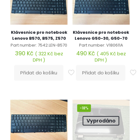
Klávesnice pro notebook
Klávesnice pro notebook
Lenovo B570, B575, Z570
Lenovo G50-30, G50-70
Part number: 7542.LEN-B570
Part number: V180611A
390
Kč
490
Kč
(
322
Kč
bez
(
405
Kč
bez
DPH )
DPH )
Přidat do košíku
Přidat do košíku
-18%
Vyprodáno