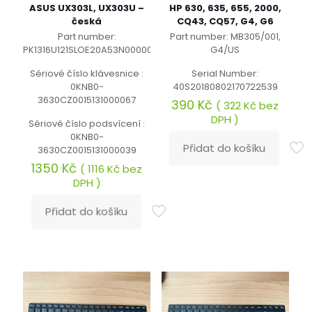
ASUS UX303L, UX303U –
HP 630, 635, 655, 2000,
česká
CQ43, CQ57, G4, G6
Part number:
Part number: MB305/001,
PK1316U121SLOE20A53N0000043
G4/US
Sériové číslo klávesnice :
Serial Number:
0KNB0-
40S20180802170722539
3630CZ0015131000067
390
Kč
(
322
Kč
bez
DPH )
Sériové číslo podsvícení :
0KNB0-
Přidat do košíku
3630CZ0015131000039
1350
Kč
(
1116
Kč
bez
DPH )
Přidat do košíku