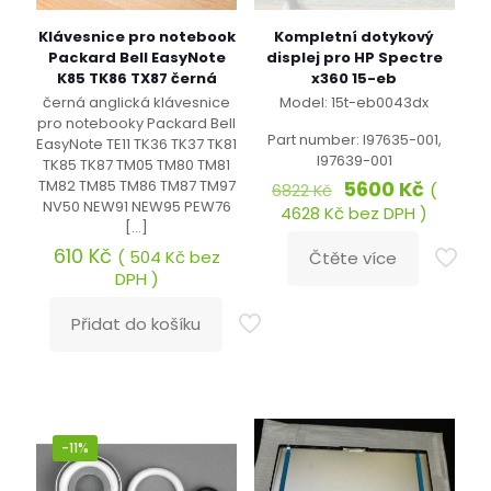
Klávesnice pro notebook
Kompletní dotykový
Packard Bell EasyNote
displej pro HP Spectre
K85 TK86 TX87 černá
x360 15-eb
černá anglická klávesnice
Model: 15t-eb0043dx
pro notebooky Packard Bell
Part number: l97635-001,
EasyNote TE11 TK36 TK37 TK81
l97639-001
TK85 TK87 TM05 TM80 TM81
Původní
Aktuáln
TM82 TM85 TM86 TM87 TM97
5600
Kč
(
6822
Kč
cena
cena
NV50 NEW91 NEW95 PEW76
4628
Kč
bez DPH )
byla:
je:
[…]
6822 Kč.
5600 K
610
Kč
(
504
Kč
bez
Čtěte více
DPH )
Přidat do košíku
-11%