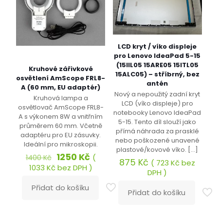
LCD kryt / víko displeje
pro Lenovo IdeaPad 5-15
(15IIL05 15ARE05 15ITL05
Kruhové zářivkové
15ALC05) – stříbrný, bez
osvětlení AmScope FRL8-
antén
A (60 mm, EU adaptér)
Nový a nepoužitý zadní kryt
Kruhová lampa a
LCD (víko displeje) pro
osvětlovač AmScope FRL8-
notebooky Lenovo IdeaPad
A s výkonem 8W a vnitřním
5-15. Tento díl slouží jako
průměrem 60 mm. Včetně
přímá náhrada za prasklé
adaptéru pro EU zásuvky.
nebo poškozené unavené
Ideální pro mikroskopii.
plastové/kovové víko.
[…]
Původní
Aktuální
1250
Kč
(
1400
Kč
875
Kč
(
723
Kč
bez
cena
cena
1033
Kč
bez DPH )
DPH )
byla:
je:
1400 Kč.
1250 Kč.
Přidat do košíku
Přidat do košíku