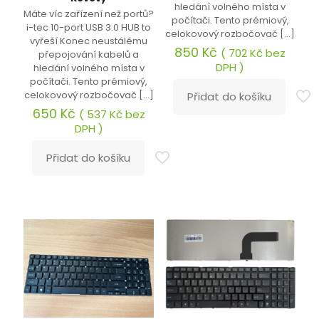
hledání volného místa v
Máte víc zařízení než portů?
počítači. Tento prémiový,
i-tec 10-port USB 3.0 HUB to
celokovový rozbočovač
[…]
vyřeší Konec neustálému
850
Kč
(
702
Kč
bez
přepojování kabelů a
DPH )
hledání volného místa v
počítači. Tento prémiový,
celokovový rozbočovač
[…]
Přidat do košíku
650
Kč
(
537
Kč
bez
DPH )
Přidat do košíku