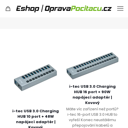
i-tec USB 3.0 Charging
HUB 16 port + 90W
napájecí adaptér |
Kovový
Máte víc zařízení než portů?
i-tec USB 3.0 Charging
i-tec 16-port USB 3.0 HUB to
HUB 10 port + 48W
vyřeší Konec neustálému
napájecí adaptér |
přepojování kabelů a
Kovový