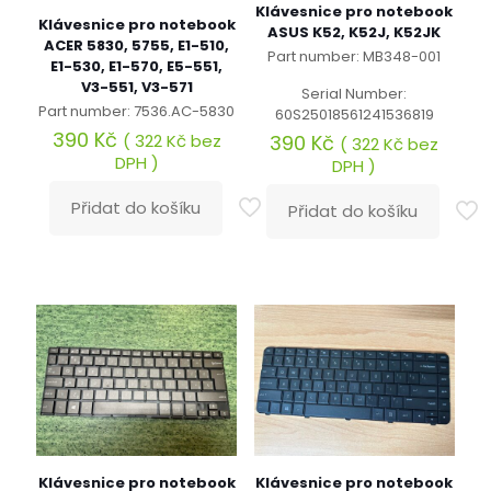
Klávesnice pro notebook
Klávesnice pro notebook
ASUS K52, K52J, K52JK
ACER 5830, 5755, E1-510,
Part number: MB348-001
E1-530, E1-570, E5-551,
V3-551, V3-571
Serial Number:
Part number: 7536.AC-5830
60S25018561241536819
390
Kč
390
Kč
(
322
Kč
bez
(
322
Kč
bez
DPH )
DPH )
Přidat do košíku
Přidat do košíku
Klávesnice pro notebook
Klávesnice pro notebook