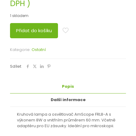
cena
cena
DPH )
byla:
je:
1 skladem
1400 Kč.
1250 Kč.
Přidat do košíku
Kategorie:
Ostatní
Sdílet
Popis
Další informace
Kruhová lampa a osvětlovač AmScope FRL8-A s
výkonem 8W a vnitřním průměrem 60 mm. Včetně
adaptéru pro EU zásuvky. Ideální pro mikroskopii.