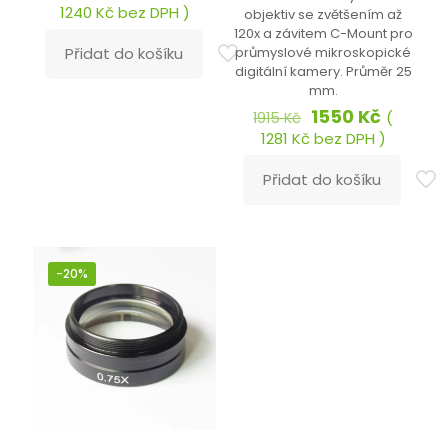
cena
cena
1240
Kč
bez DPH )
objektiv se zvětšením až
byla:
je:
120x a závitem C-Mount pro
1980 Kč.
1500 Kč.
průmyslové mikroskopické
Přidat do košíku
digitální kamery. Průměr 25
mm.
Původní
Aktuáln
1550
Kč
(
1915
Kč
cena
cena
1281
Kč
bez DPH )
byla:
je:
1915 Kč.
1550 Kč
Přidat do košíku
-20%