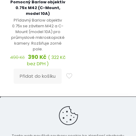
Pomocný Barlow objektiv
0.75x M42 (C-Mount,
model 10A)
Přídavný Barlow objektiv
0.75x se závitem M42 a C-
Mount (model 10A) pro
průmyslové mikroskopické
kamery. Rozšiřuje zorné
pole.
Původní
Aktuální
390
Kč
(
322
Kč
490
Kč
cena
cena
bez DPH )
byla:
je:
490 Kč.
390 Kč.
Přidat do košíku
© 2024 Eshop.OpravaPocitacu.cz
Kontakt
Reklamace a vrácení
Můj účet
Tento web používá soubory cookie ke zlepšení obchodu.