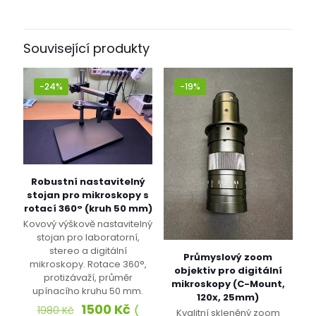
Související produkty
-24%
-19%
Robustní nastavitelný
stojan pro mikroskopy s
rotací 360° (kruh 50 mm)
Kovový výškově nastavitelný
stojan pro laboratorní,
stereo a digitální
Průmyslový zoom
mikroskopy. Rotace 360°,
objektiv pro digitální
protizávaží, průměr
mikroskopy (C-Mount,
upínacího kruhu 50 mm.
120x, 25mm)
Původní
Aktuální
1500
Kč
(
1980
Kč
Kvalitní skleněný zoom