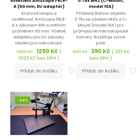
osvětlení AmScope FRL8-
0.75x M42 (C-Mount,
A (60 mm, EU adaptér)
model 10A)
Kruhová lampa a
Přídavný Barlow objektiv
osvětlovač AmScope FRL8-
0.75x se závitem M42 a C-
A s výkonem 8W a vnitřním
Mount (model 10A) pro
průměrem 60 mm. Včetně
průmyslové mikroskopické
adaptéru pro EU zásuvky.
kamery. Rozšiřuje zorné
Ideální pro mikroskopii.
pole.
Původní
Aktuální
Původní
Aktuální
1250
Kč
390
Kč
(
(
322
Kč
1400
Kč
490
Kč
cena
cena
cena
cena
1033
Kč
bez DPH )
bez DPH )
byla:
je:
byla:
je:
1400 Kč.
1250 Kč.
490 Kč.
390 Kč.
Přidat do košíku
Přidat do košíku
-24%