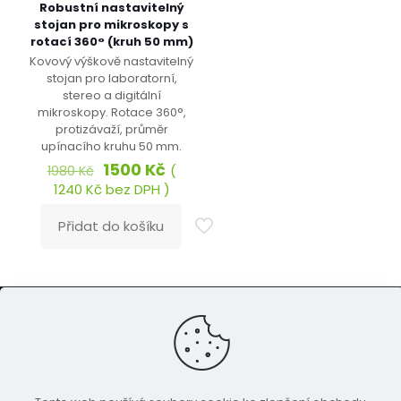
Robustní nastavitelný
stojan pro mikroskopy s
rotací 360° (kruh 50 mm)
Kovový výškově nastavitelný
stojan pro laboratorní,
stereo a digitální
mikroskopy. Rotace 360°,
protizávaží, průměr
upínacího kruhu 50 mm.
Původní
Aktuální
1500
Kč
(
1980
Kč
cena
cena
1240
Kč
bez DPH )
byla:
je:
1980 Kč.
1500 Kč.
Přidat do košíku
© 2024 Eshop.OpravaPocitacu.cz
Kontakt
Reklamace a vrácení
Můj účet