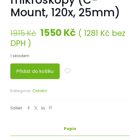
Mount, 120x, 25mm)
Původní
Aktuální
1550
Kč
(
1281
Kč
bez
1915
Kč
cena
cena
DPH )
byla:
je:
1 skladem
1915 Kč.
1550 Kč.
Přidat do košíku
Kategorie:
Ostatní
Sdílet
Popis